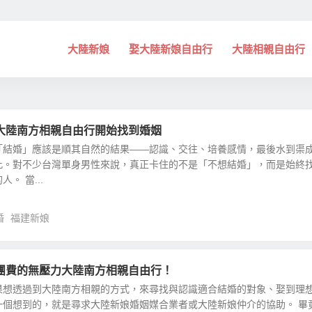
大陸新娘
娶大陸新娘自由行
大陸相親自由行
大陸南方相親自由行開始找到婚姻
「結婚」應該是順其自然的結果——認識、交往、培養感情，最後水到渠
此。對不少台灣單身男性來說，真正卡住的不是「不想結婚」，而是始終
。 當...
婚
福建新娘
團費的無壓力大陸南方相親自由行！
果想透過到大陸南方相親的方式，來尋找與認識適合結婚的對象、娶到理
一個想到的，就是尋求大陸新娘婚姻媒合業者或大陸新娘仲介的協助。 畢