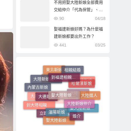
不用把娶大陸新娘全部費用
交給仲介「代為保管」、大
陸相親不用先付錢！大陸新
90
04/18
娘輕鬆娶！
娶福建新娘好媽？為什麼福
建新娘都要出外工作？
441
03/25
相親結婚
東北新娘
到福建相親娶福建新娘
大陸新娘婚姻媒合
哈爾濱新娘
想結婚
到大陸相親
福建新娘
內蒙古新娘
娶大陸新娘全部費用
大連新娘
大陸媒人
大陸相親
大陸新娘仲介
大陸相親娶大陸新娘
到大陸相親娶大陸新娘
娶大陸新娘的流程步驟
瀋陽新娘
娶大陸新娘的費用
婚介
立即結婚
新疆新娘
娶大陸新娘費用