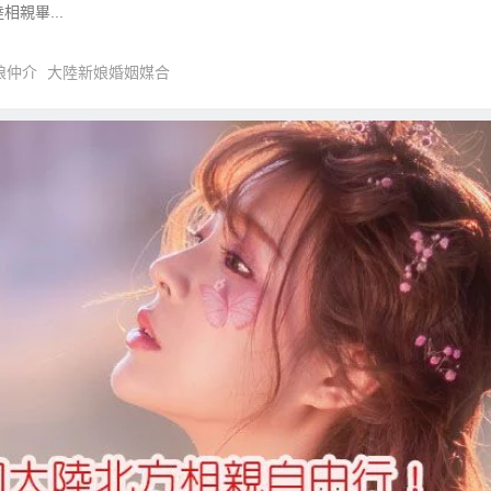
親畢...
娘仲介
大陸新娘婚姻媒合