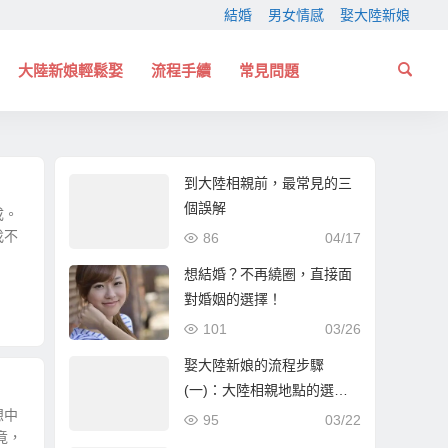
結婚
男女情感
娶大陸新娘
大陸新娘輕鬆娶
流程手續
常見問題
到大陸相親前，最常見的三
個誤解
成。
找不
86
04/17
想結婚？不再繞圈，直接面
對婚姻的選擇！
101
03/26
娶大陸新娘的流程步驟
(一)：大陸相親地點的選
想中
擇！
95
03/22
竟，