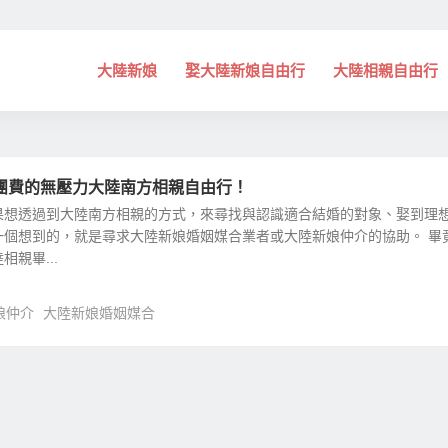
大陸新娘
娶大陸新娘自由行
大陸相親自由行
團費的無壓力大陸南方相親自由行！
果想透過到大陸南方相親的方式，來尋找與認識適合結婚的對象、娶到理
一個想到的，就是尋求大陸新娘婚姻媒合業者或大陸新娘仲介的協助。 畢
親畢...
娘仲介
大陸新娘婚姻媒合