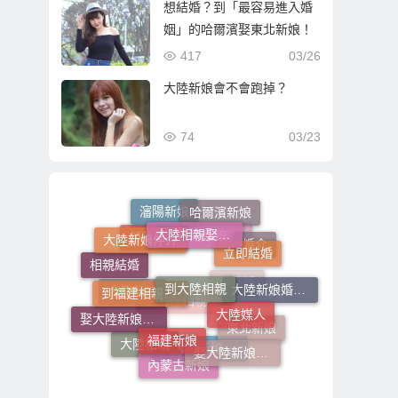
想結婚？到「最容易進入婚
姻」的哈爾濱娶東北新娘！
417
03/26
大陸新娘會不會跑掉？
74
03/23
哈爾濱新娘
瀋陽新娘
大陸相親娶大陸新娘
大陸新娘仲介
立即結婚
娶大陸新娘的費用
新疆新娘
婚介
相親結婚
到大陸相親
到福建相親娶福建新娘
大陸新娘婚姻媒合
想結婚
大連新娘
大陸媒人
到大陸相親娶大陸新娘
娶大陸新娘全部費用
福建新娘
東北新娘
大陸相親
娶大陸新娘費用
娶大陸新娘的流程步驟
內蒙古新娘