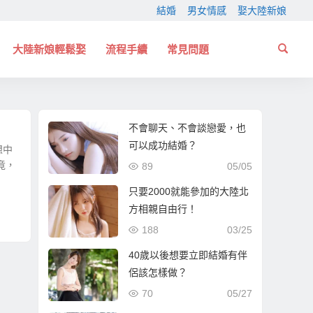
結婚
男女情感
娶大陸新娘
大陸新娘輕鬆娶
流程手續
常見問題
不會聊天、不會談戀愛，也
可以成功結婚？
想中
竟，
89
05/05
只要2000就能參加的大陸北
方相親自由行！
188
03/25
40歲以後想要立即結婚有伴
侶該怎樣做？
70
05/27