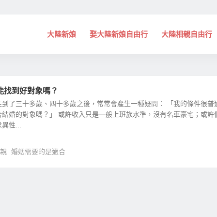
大陸新娘
娶大陸新娘自由行
大陸相親自由行
能找到好對象嗎？
性到了三十多歲、四十多歲之後，常常會產生一種疑問： 「我的條件很普
合結婚的對象嗎？」 或許收入只是一般上班族水準，沒有名車豪宅；或許
性...
親
婚姻需要的是適合