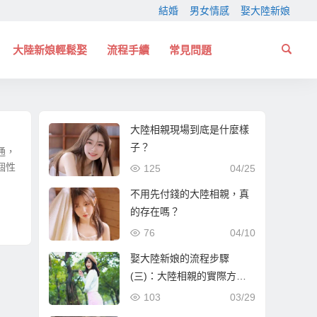
結婚
男女情感
娶大陸新娘
大陸新娘輕鬆娶
流程手續
常見問題
大陸相親現場到底是什麼樣
子？
通，
個性
125
04/25
不用先付錢的大陸相親，真
的存在嗎？
76
04/10
娶大陸新娘的流程步驟
(三)：大陸相親的實際方式
與流程！
103
03/29