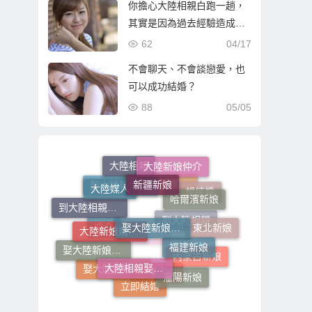
你擔心大陸相親白跑一趟，
其實是因為過去經驗造成
的；現在有更好選擇！
62
04/17
不會聊天、不會談戀愛，也
可以成功結婚？
88
05/05
大陸新娘仲介
大陸相親
新疆新娘
大陸媒人
哈爾濱新娘
到福建相親娶福建新娘
娶大陸新娘全部費用
想結婚
到大陸相親娶大陸新娘
娶大陸新娘的費用
大陸新娘婚姻媒合
東北新娘
到大陸相親
婚介
福建新娘
大連新娘
娶大陸新娘的流程步驟
大陸相親娶大陸新娘
內蒙古新娘
娶大陸新娘費用
瀋陽新娘
相親結婚
立即結婚