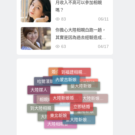
月收入不高可以參加相親
嗎？
83
06/11
你擔心大陸相親白跑一趟，
其實是因為過去經驗造成
的；現在有更好選擇！
63
04/17
到福建相親娶福建新娘
婚介
內蒙古新娘
哈爾濱新娘
娶大陸新娘的費用
娶大陸新娘的流程步驟
想結婚
新疆新娘
大陸媒人
大陸新娘婚姻媒合
相親結婚
娶大陸新娘全部費用
到大陸相親娶大陸新娘
大連新娘
立即結婚
福建新娘
到大陸相親
東北新娘
瀋陽新娘
大陸相親
娶大陸新娘費用
大陸新娘仲介
大陸相親娶大陸新娘