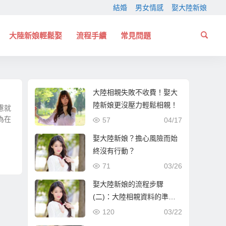
結婚
男女情感
娶大陸新娘
大陸新娘輕鬆娶
流程手續
常見問題
大陸相親失敗不收費！娶大
陸新娘更沒壓力輕鬆相親！
慮就
為在
57
04/17
娶大陸新娘？擔心風險而始
終沒有行動？
71
03/26
娶大陸新娘的流程步驟
(二)：大陸相親資料的準備
與報名確認！
120
03/22