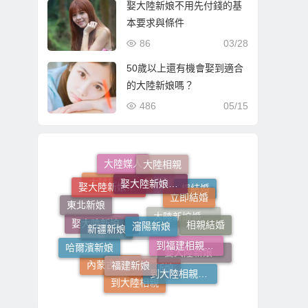
娶大陸新娘不用先付錢的基
本要求與條件
86
03/28
50歲以上還有機會娶到適合
的大陸新娘嗎？
486
05/15
大陸相親
大陸媒人
娶大陸新娘的費用
娶大陸新娘的流程步驟
婚介
大陸新娘仲介
立即結婚
想結婚
東北新娘
瀋陽新娘
新疆新娘
相親結婚
大陸新娘婚姻媒合
娶大陸新娘全部費用
到福建相親娶福建新娘
大陸相親娶大陸新娘
哈爾濱新娘
福建新娘
娶大陸新娘費用
內蒙古新娘
到大陸相親娶大陸新娘
大連新娘
到大陸相親