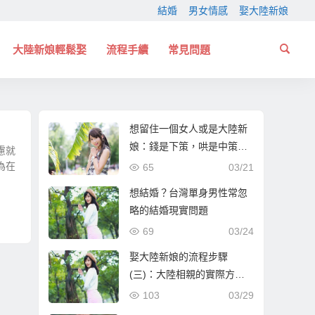
結婚
男女情感
娶大陸新娘
大陸新娘輕鬆娶
流程手續
常見問題
想留住一個女人或是大陸新
娘：錢是下策，哄是中策，
慮就
上策僅三個字
為在
65
03/21
想結婚？台灣單身男性常忽
略的結婚現實問題
69
03/24
娶大陸新娘的流程步驟
(三)：大陸相親的實際方式
與流程！
103
03/29