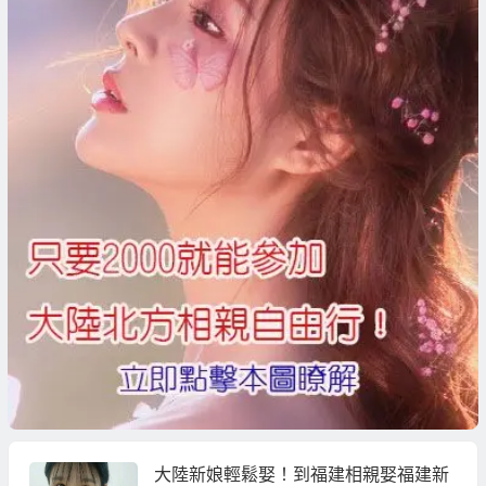
大陸新娘輕鬆娶！到福建相親娶福建新