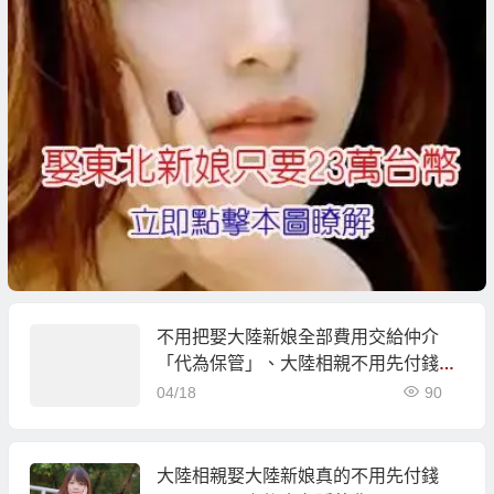
不用把娶大陸新娘全部費用交給仲介
「代為保管」、大陸相親不用先付錢！
大陸新娘輕鬆娶！
04/18
90
大陸相親娶大陸新娘真的不用先付錢