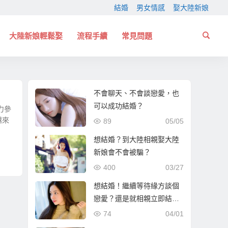
結婚
男女情感
娶大陸新娘
大陸新娘輕鬆娶
流程手續
常見問題
不會聊天、不會談戀愛，也
可以成功結婚？
力參
越來
89
05/05
想結婚？到大陸相親娶大陸
新娘會不會被騙？
400
03/27
想結婚！繼續等待緣方談個
戀愛？還是就相親立即結
婚？
74
04/01