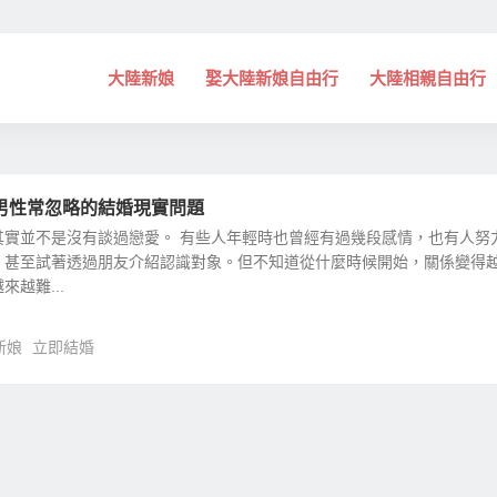
大陸新娘
娶大陸新娘自由行
大陸相親自由行
男性常忽略的結婚現實問題
其實並不是沒有談過戀愛。 有些人年輕時也曾經有過幾段感情，也有人努
，甚至試著透過朋友介紹認識對象。但不知道從什麼時候開始，關係變得
越難...
新娘
立即結婚