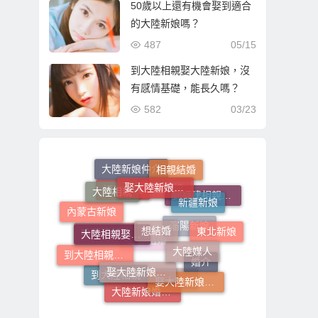
50歲以上還有機會娶到適合
的大陸新娘嗎？
487
05/15
到大陸相親娶大陸新娘，沒
有感情基礎，能長久嗎？
582
03/23
相親結婚
大陸新娘仲介
娶大陸新娘的費用
大陸相親
新疆新娘
大連新娘
福建新娘
到福建相親娶福建新娘
內蒙古新娘
想結婚
大陸相親娶大陸新娘
東北新娘
瀋陽新娘
哈爾濱新娘
大陸媒人
立即結婚
到大陸相親娶大陸新娘
娶大陸新娘費用
婚介
到大陸相親
娶大陸新娘的流程步驟
娶大陸新娘全部費用
大陸新娘婚姻媒合