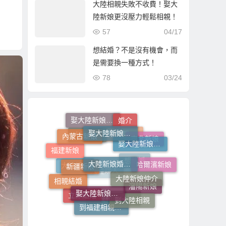
大陸相親失敗不收費！娶大
陸新娘更沒壓力輕鬆相親！
57
04/17
想結婚？不是沒有機會，而
是需要換一種方式！
78
03/24
婚介
娶大陸新娘的費用
娶大陸新娘全部費用
內蒙古新娘
娶大陸新娘的流程步驟
大連新娘
東北新娘
到大陸相親娶大陸新娘
福建新娘
大陸新娘婚姻媒合
新疆新娘
哈爾濱新娘
想結婚
大陸新娘仲介
大陸相親
相親結婚
大陸媒人
娶大陸新娘費用
瀋陽新娘
到大陸相親
立即結婚
大陸相親娶大陸新娘
到福建相親娶福建新娘