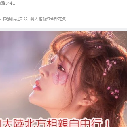
之後...
相親娶福建新娘
娶大陸新娘全部花費