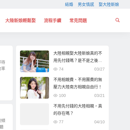
結婚
男女情感
娶大陸新娘
大陸新娘輕鬆娶
流程手續
常見問題
大陸相親娶大陸新娘真的不
用先付錢嗎？是不是之後會
等待
有隱藏費用？
效率
74
03/27
不用相親費、不用團費的無
壓力大陸南方相親自由行！
100
03/21
不用先付錢的大陸相親，真
的存在嗎？
較傾
77
04/10
聽