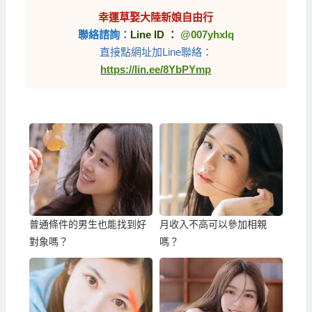
幸運草娶大陸新娘自由行
聯絡諮詢：
Line ID ：
@007yhxlq
直接點網址加Line聯絡：
https://lin.ee/8YbPYmp
普通條件的男生也能找到好
月收入不高可以參加相親
對象嗎？
嗎？