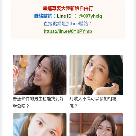
幸運草娶大陸新娘自由行
聯絡諮詢：
Line ID ：
@007yhxlq
直接點網址加Line聯絡：
https://lin.ee/8YbPYmp
普通條件的男生也能找到好
月收入不高可以參加相親
對象嗎？
嗎？